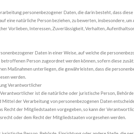
n Verarbeitung personenbezogener Daten, die darin besteht, dass di
auf eine natürliche Person beziehen, zu bewerten, insbesondere, um 
cher Vorlieben, Interessen, Zuverlässigkeit, Verhalten, Aufenthalts
rsonenbezogener Daten in einer Weise, auf welche die personenbez
en betroffenen Person zugeordnet werden können, sofern diese zusä
hen Maßnahmen unterliegen, die gewährleisten, dass die personenbez
iesen werden.
tung Verantwortlicher
erantwortlicher ist die natürliche oder juristische Person, Behörde, 
 Mittel der Verarbeitung von personenbezogenen Daten entscheidet.
as Recht der Mitgliedstaaten vorgegeben, so kann der Verantwortl
srecht oder dem Recht der Mitgliedstaaten vorgesehen werden.
r juristische Person, Behörde, Einrichtung oder andere Stelle, die