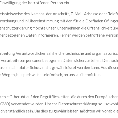
 Einwilligung der betroffenen Person ein.
ispielsweise des Namens, der Anschrift, E-Mail-Adresse oder Telef
rordnung und in Übereinstimmung mit den für die Dorfladen Öflingen
nschutzerklärung möchte unser Unternehmen die Öffentlichkeit übe
nenbezogenen Daten informieren. Ferner werden betroffene Persone
erarbeitung Verantwortlicher zahlreiche technische und organisator
ite verarbeiteten personenbezogenen Daten sicherzustellen. Denno
ass ein absoluter Schutz nicht gewährleistet werden kann. Aus diese
Wegen, beispielsweise telefonisch, an uns zu übermitteln.
en e.G. beruht auf den Begrifflichkeiten, die durch den Europäische
VO) verwendet wurden. Unsere Datenschutzerklärung soll sowohl für
 verständlich sein. Um dies zu gewährleisten, möchten wir vorab die