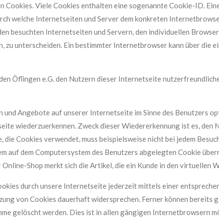
n Cookies. Viele Cookies enthalten eine sogenannte Cookie-ID. Ein
durch welche Internetseiten und Server dem konkreten Internetbrows
den besuchten Internetseiten und Servern, den individuellen Browse
n, zu unterscheiden. Ein bestimmter Internetbrowser kann über die 
en Öflingen e.G. den Nutzern dieser Internetseite nutzerfreundlicher
n und Angebote auf unserer Internetseite im Sinne des Benutzers op
tseite wiederzuerkennen. Zweck dieser Wiedererkennung ist es, den 
te, die Cookies verwendet, muss beispielsweise nicht bei jedem Besu
 dem auf dem Computersystem des Benutzers abgelegten Cookie überno
nline-Shop merkt sich die Artikel, die ein Kunde in den virtuellen W
okies durch unsere Internetseite jederzeit mittels einer entspreche
zung von Cookies dauerhaft widersprechen. Ferner können bereits g
 gelöscht werden. Dies ist in allen gängigen Internetbrowsern mög