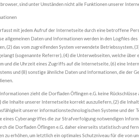
rowser, sind unter Umständen nicht alle Funktionen unserer Interne
mationen
erfasst mit jedem Aufruf der Internetseite durch eine betroffene Pe
e allgemeinen Daten und Informationen werden in den Logfiles des
n, (2) das vom zugreifenden System verwendete Betriebssystem, (3) 
elangt (sogenannte Referrer), (4) die Unterwebseiten, welche über 
 und die Uhrzeit eines Zugriffs auf die Internetseite, (6) eine Inter
stems und (8) sonstige ähnliche Daten und Informationen, die der G
ienen.
nformationen zieht die Dorfladen Öflingen e.G. keine Rückschlüsse 
die Inhalte unserer Internetseite korrekt auszuliefern, (2) die Inha
onsfähigkeit unserer informationstechnologischen Systeme und der T
e eines Cyberangriffes die zur Strafverfolgung notwendigen Inform
h die Dorfladen Öflingen e.G. daher einerseits statistisch und fer
n zu erhöhen, um letztlich ein optimales Schutzniveau für die von